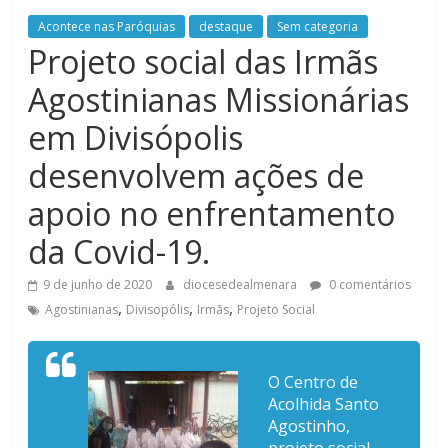
Acontece nas Paróquias
destaque
Sem categoria
Projeto social das Irmãs
Agostinianas Missionárias
em Divisópolis
desenvolvem ações de
apoio no enfrentamento
da Covid-19.
9 de junho de 2020
diocesedealmenara
0 comentários
,
,
,
Agostinianas
Divisopólis
Irmãs
Projeto Social
O Centro de
Acolhida Santo
Agostinho,
projeto social