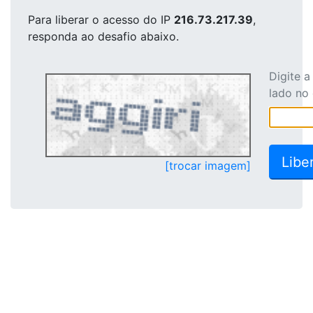
Para liberar o acesso
do IP
216.73.217.39
,
responda ao desafio abaixo.
Digite 
lado no
[trocar imagem]